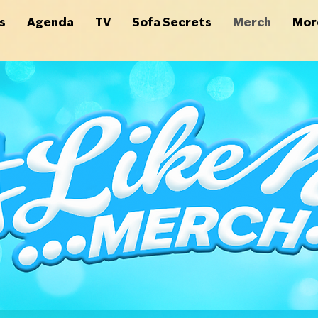
s
Agenda
TV
Sofa Secrets
Merch
Mor