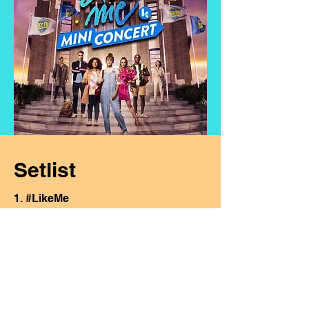
Setlist
1. #LikeMe
2. Ik ben verliefd op jou
3. Zie ze doen
4. Zij is van mij
5. Samen zijn
6. Soldiers of love