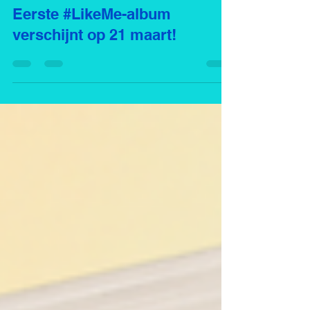
Eerste #LikeMe-album
verschijnt op 21 maart!