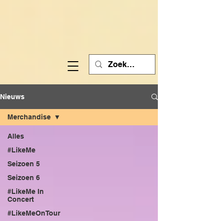
Nieuws
Merchandise
Alles
#LikeMe
Seizoen 5
Seizoen 6
#LikeMe In
Concert
#LikeMeOnTour