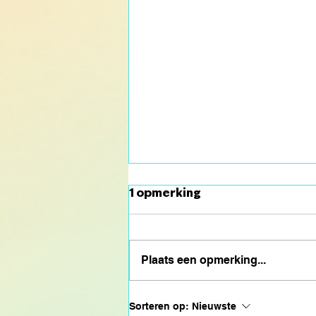
1 opmerking
Plaats een opmerking...
Groot nieuws: #LikeMe
Sorteren op:
Nieuwste