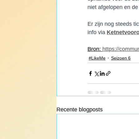
niet afgelopen en de
Er zijn nog steeds ti
info via 
Ketnetvoor
Bron: 
https://commun
#LikeMe
Seizoen 6
Recente blogposts