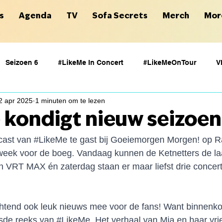
s
Agenda
TV
Sofa Secrets
Merch
Mor
Seizoen 6
#LikeMe In Concert
#LikeMeOnTour
V
2 apr 2025
1 minuten om te lezen
kondigt nieuw seizoen
ast van 
#LikeMe
 te gast bij Goeiemorgen Morgen! op Ra
eek voor de boeg. Vandaag kunnen de Ketnetters de laat
n VRT MAX én zaterdag staan er maar liefst drie concert
htend ook leuk nieuws mee voor de fans! Want binnenkor
sde reeks van 
#LikeMe
. Het verhaal van Mia en haar vri