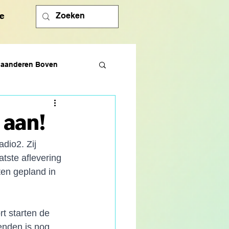
e
laanderen Boven
 aan!
dio2. Zij 
ste aflevering 
en gepland in 
t starten de 
enden is nog 