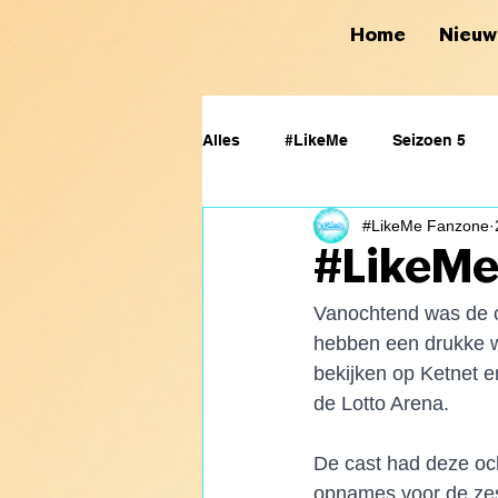
Home
Nieuw
Alles
#LikeMe
Seizoen 5
#LikeMe Fanzone
Merchandise
Seizoen 7
#LikeMe 
Vanochtend was de c
hebben een drukke w
bekijken op Ketnet e
de Lotto Arena.
De cast had deze oc
opnames voor de ze