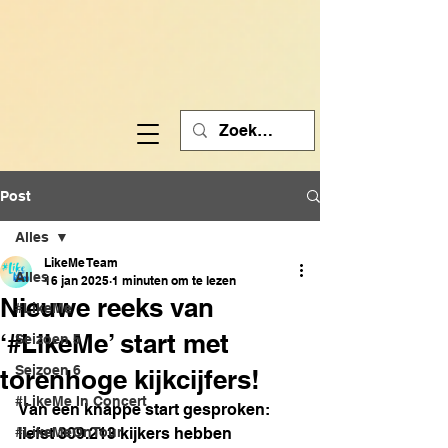
Post
Alles
LikeMe Team
Alles
16 jan 2025
1 minuten om te lezen
Nieuwe reeks van
#LikeMe
‘#LikeMe’ start met
Seizoen 5
Seizoen 6
torenhoge kijkcijfers!
#LikeMe In Concert
Van een knappe start gesproken: 
#LikeMeOnTour
liefst 309.213 kijkers hebben 