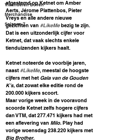
afgestemd op Ketnet om Amber 
Vlaanderen Boven
Aerts, Jérome Plattenbos, Pieter 
Merchandise
Vreys en alle andere nieuwe 
Seizoen 7
gezichten van 
#LikeMe
 bezig te zijn. 
Dat is een uitzonderlijk cijfer voor 
Ketnet, dat vaak slechts enkele 
tienduizenden kijkers haalt.
Ketnet noteerde de voorbije jaren, 
naast 
#LikeMe
, meestal de hoogste 
cijfers met het 
Gala van de Gouden 
K’s,
 dat zowat elke editie rond de 
200.000 kijkers scoort.
Maar vorige week in de vooravond 
scoorde Ketnet zelfs hogere cijfers 
dan VTM, dat 277.471 kijkers had met 
een aflevering van 
Milo.
 Play had 
vorige woensdag 238.220 kijkers met 
Big Brother.